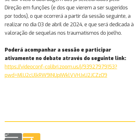
Direção em funções (e dos que vierem a ser sugeridos
por todos), o que ocorrerá a partir da sessão seguinte, a
realizar no dia 03 de abril de 2024, e que será dedicada à
valoração de sequelas nos traumatismos do joelho.
Poderá acompanhar a sessão e participar
ativamente no debate através do seguinte link:
https://videoconf-colibri.zoom.us/j/93927979153?
pwd=MlU2cUlkRW9INUpIWklVVHJxU2JCZz09